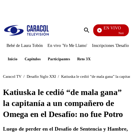
PUBLICIDAD
EN VIVO
Noticias Carac
Enviar
búsqueda
Bebé de Laura Tobón
En vivo 'Yo Me Llamo'
Inscripciones 'Desafío'
Inicio
Capítulos
Participantes
Reto 3X
Caracol TV
/
Desafío Siglo XXI
/
Katiuska le cedió “de mala gana” la capitan
Katiuska le cedió “de mala gana”
la capitanía a un compañero de
Omega en el Desafío: no fue Potro
Luego de perder en el Desafío de Sentencia y Hambre,