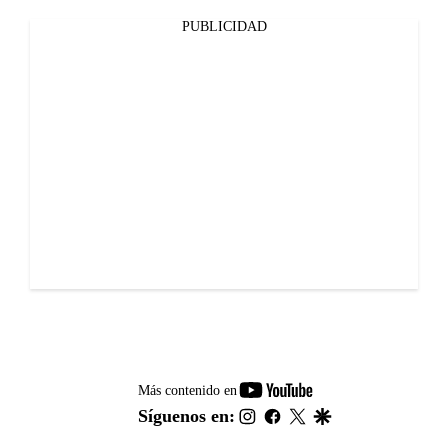
PUBLICIDAD
youtube-
Más contenido en
footer
instagram
facebook
twitter
google
Síguenos en: