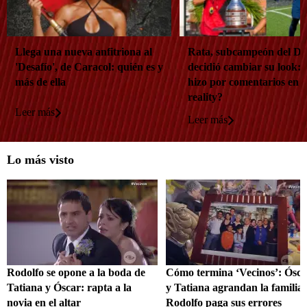
Llega una nueva anfitriona al
Rata, subcampeón del Des
'Desafío', de Caracol: quién es y
decidió cambiar su look: 
más de ella
hizo por comentarios en e
reality?
Leer más
Leer más
Lo más visto
Rodolfo se opone a la boda de
Cómo termina ‘Vecinos’: Ósca
Tatiana y Óscar: rapta a la
y Tatiana agrandan la familia 
novia en el altar
Rodolfo paga sus errores