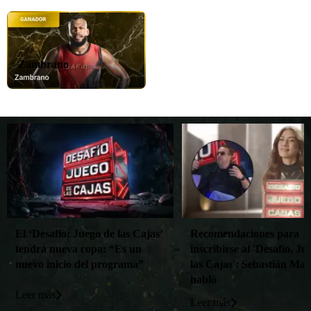
Zambrano
El ‘Desafío: Juego de las Cajas’
Recomendaciones para
tendrá nueva copa: “Es un
inscribirse al 'Desafío, Ju
nuevo inicio del programa”
las Cajas': Sebastián Mar
habló
Leer más
Leer más