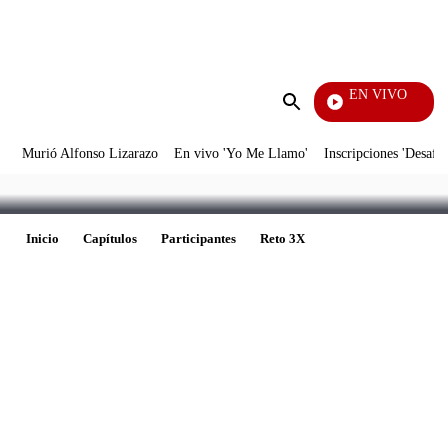
PUBLICIDAD
EN VIVO
Vecin
Enviar
búsqueda
Murió Alfonso Lizarazo
En vivo 'Yo Me Llamo'
Inscripciones 'Desafío
Inicio
Capítulos
Participantes
Reto 3X