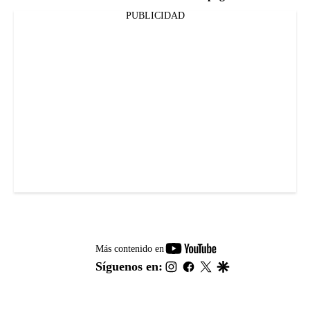
PUBLICIDAD
youtube-
Más contenido en
footer
instagram
facebook
twitter
google
Síguenos en: