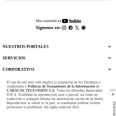
youtube-
Más contenido en
footer
instagram
facebook
twitter
google
Síguenos en:
NUESTROS PORTALES
SERVICIOS
CORPORATIVO
El uso de este sitio web implica la aceptación de los
Términos y
condiciones
y
Políticas de Tratamiento de la Información
de
CARACOL TELEVISIÓN S.A.
Todos los Derechos Reservados
D.R.A. Prohibida su reproducción total o parcial, así como su
cl
traducción a cualquier idioma sin autorización escrita de su titular.
Reproduction in whole or in part, or translation without written
PUBLICIDAD
permission is prohibited. All rights reserved 2025.