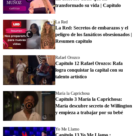
transformado su vida | Capítulo
La Red
La Red: Secretos de embarazos y el
peligro de los fanáticos obsesionados |
Resumen capítulo
15:11
Rafael Orozco
Capítulo 12 Rafael Orozco: Rafa
logra conquistar la capital con su
talento artístico
43:12
María la Caprichosa
Capítulo 3 María la Caprichosa:
María descubre secreto de Willington
y empieza a trabajar por su bebé
42:59
Yo Me Llamo
Capítulo 13 Yo Me Llamo :