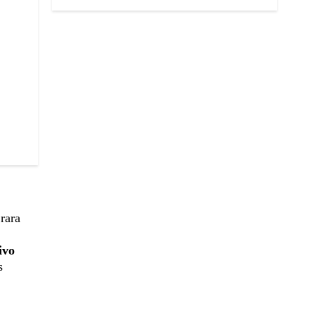
rara
ivo
s