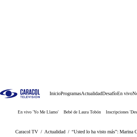
Inicio
Programas
Actualidad
Desafío
En vivo
No
En vivo 'Yo Me Llamo'
Bebé de Laura Tobón
Inscripciones 'Des
Juegos
Caracol TV
/
Actualidad
/
“Usted lo ha visto más”: Marina 