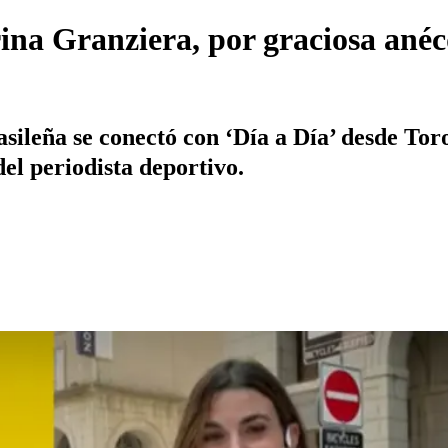
rina Granziera, por graciosa ané
asileña se conectó con ‘Día a Día’ desde To
del periodista deportivo.