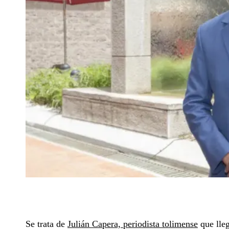
Se trata de
Julián Capera, periodista tolimense
que lleg