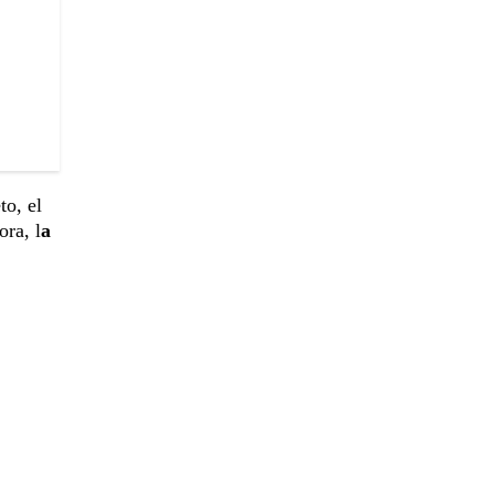
to, el
ra, l
a