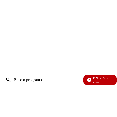
Entrada
EN VIVO
de
Notic
Enviar
búsqueda
búsqueda