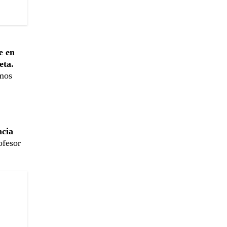
e en
eta.
amos
ncia
ofesor