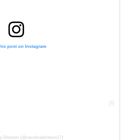
his post on Instagram
by Dickson (@carolinadickson17)