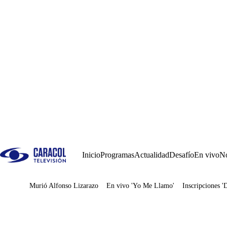
Inicio
Programas
Actualidad
Desafío
En vivo
No
Murió Alfonso Lizarazo
En vivo 'Yo Me Llamo'
Inscripciones '
Juegos