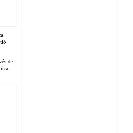
ta
tió
vés de
mica.