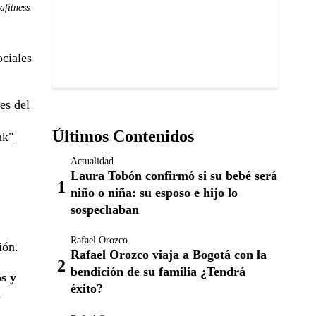
fitness
ociales
es del
Últimos Contenidos
nk"
Actualidad
Laura Tobón confirmó si su bebé será
niño o niña: su esposo e hijo lo
sospechaban
Rafael Orozco
ión.
Rafael Orozco viaja a Bogotá con la
bendición de su familia ¿Tendrá
s y
éxito?
a