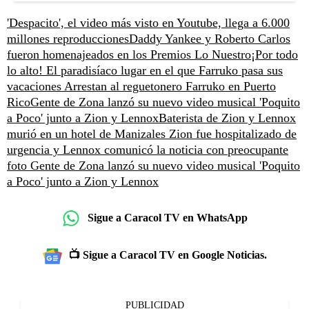
'Despacito', el video más visto en Youtube, llega a 6.000
millones reproducciones
Daddy Yankee y Roberto Carlos
fueron homenajeados en los Premios Lo Nuestro
¡Por todo
lo alto! El paradisíaco lugar en el que Farruko pasa sus
vacaciones
Arrestan al reguetonero Farruko en Puerto
Rico
Gente de Zona lanzó su nuevo video musical 'Poquito
a Poco' junto a Zion y Lennox
Baterista de Zion y Lennox
murió en un hotel de Manizales
Zion fue hospitalizado de
urgencia y Lennox comunicó la noticia con preocupante
foto
Gente de Zona lanzó su nuevo video musical 'Poquito
a Poco' junto a Zion y Lennox
Sigue a Caracol TV en WhatsApp
📺 Sigue a Caracol TV en Google Noticias.
PUBLICIDAD