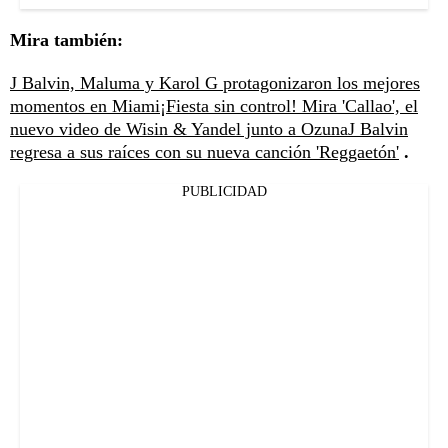
Mira también:
J Balvin, Maluma y Karol G protagonizaron los mejores
momentos en Miami
¡Fiesta sin control! Mira 'Callao', el
nuevo video de Wisin & Yandel junto a Ozuna
J Balvin
regresa a sus raíces con su nueva canción 'Reggaetón'
.
PUBLICIDAD