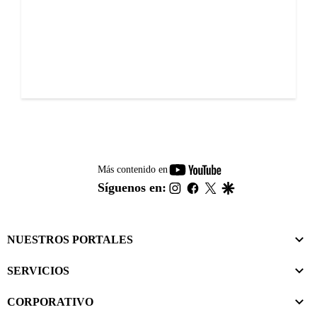
youtube-
Más contenido en
footer
instagram
facebook
twitter
google
Síguenos en:
NUESTROS PORTALES
SERVICIOS
CORPORATIVO