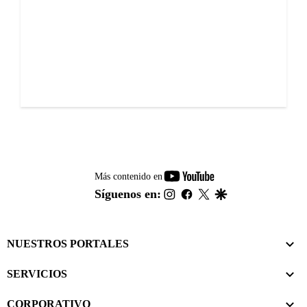
youtube-
Más contenido en
footer
instagram
facebook
twitter
google
Síguenos en:
NUESTROS PORTALES
SERVICIOS
CORPORATIVO