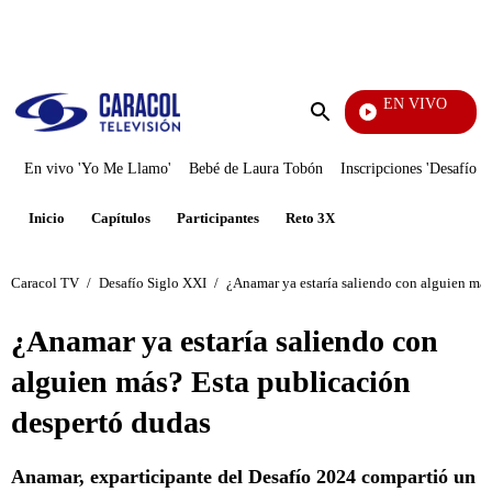
PUBLICIDAD
EN VIVO
Sábados
Enviar
búsqueda
En vivo 'Yo Me Llamo'
Bebé de Laura Tobón
Inscripciones 'Desafío'
Inicio
Capítulos
Participantes
Reto 3X
Caracol TV
/
Desafío Siglo XXI
/
¿Anamar ya estaría saliendo con alguien más
¿Anamar ya estaría saliendo con
alguien más? Esta publicación
despertó dudas
Anamar, exparticipante del Desafío 2024 compartió un