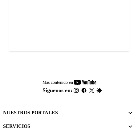
youtube-
Más contenido en
footer
instagram
facebook
twitter
google
Síguenos en:
NUESTROS PORTALES
SERVICIOS