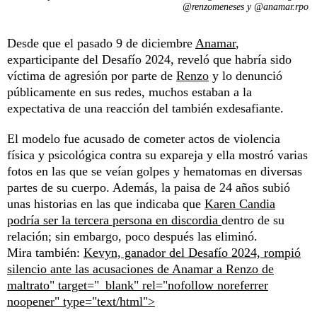
@renzomeneses y @anamar.rpo
Desde que el pasado 9 de diciembre
Anamar
,
exparticipante del Desafío 2024, reveló que habría sido
víctima de agresión por parte de
Renzo
y lo denunció
públicamente en sus redes, muchos estaban a la
expectativa de una reacción del también exdesafiante.
El modelo fue acusado de cometer actos de violencia
física y psicológica contra su expareja y ella mostró varias
fotos en las que se veían golpes y hematomas en diversas
partes de su cuerpo. Además, la paisa de 24 años subió
unas historias en las que indicaba que
Karen Candia
podría ser la tercera persona en discordia
dentro de su
relación; sin embargo, poco después las eliminó.
Mira también:
Kevyn, ganador del Desafío 2024, rompió
silencio ante las acusaciones de Anamar a Renzo de
maltrato" target="_blank" rel="nofollow noreferrer
noopener" type="text/html">