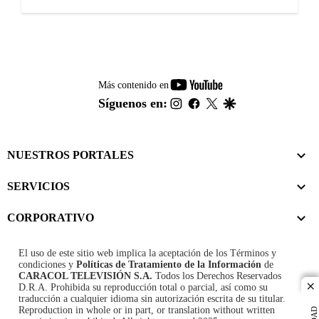
youtube-
Más contenido en
footer
instagram
facebook
twitter
google
Síguenos en:
NUESTROS PORTALES
SERVICIOS
CORPORATIVO
El uso de este sitio web implica la aceptación de los
Términos y
condiciones
y
Políticas de Tratamiento de la Información
de
CARACOL TELEVISIÓN S.A.
Todos los Derechos Reservados
D.R.A. Prohibida su reproducción total o parcial, así como su
cl
traducción a cualquier idioma sin autorización escrita de su titular.
Reproduction in whole or in part, or translation without written