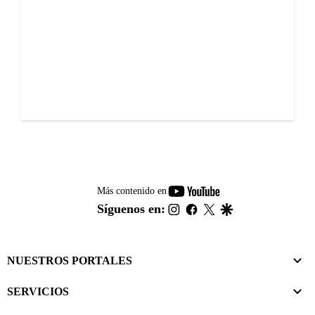
youtube-
Más contenido en
footer
instagram
facebook
twitter
google
Síguenos en:
NUESTROS PORTALES
SERVICIOS