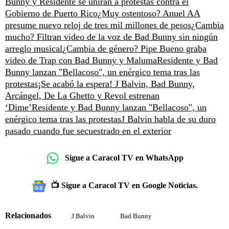
Bunny y Residente se unirán a protestas contra el
Gobierno de Puerto Rico
¿Muy ostentoso? Anuel AA
presume nuevo reloj de tres mil millones de pesos
¿Cambia
mucho? Filtran video de la voz de Bad Bunny sin ningún
arreglo musical
¿Cambia de género? Pipe Bueno graba
video de Trap con Bad Bunny y Maluma
Residente y Bad
Bunny lanzan "Bellacoso", un enérgico tema tras las
protestas
¡Se acabó la espera! J Balvin, Bad Bunny,
Arcángel, De La Ghetto y Revol estrenan
‘Dime’
Residente y Bad Bunny lanzan "Bellacoso", un
enérgico tema tras las protestas
J Balvin habla de su duro
pasado cuando fue secuestrado en el exterior
Sigue a Caracol TV en WhatsApp
📺 Sigue a Caracol TV en Google Noticias.
Relacionados
J Balvin
Bad Bunny