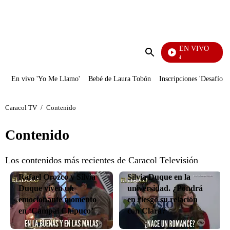
PUBLICIDAD
EN VIVO
Noticias Caracol
Enviar
búsqueda
En vivo 'Yo Me Llamo'
Bebé de Laura Tobón
Inscripciones 'Desafío'
Caracol TV
/
Contenido
Contenido
Los contenidos más recientes de Caracol Televisión
Rafael Orozco conoce a
Rafael Orozco y Silvia
Silvia Duque en la
Duque viven un
universidad. ¿Pondrá
emocionante momento
en riesgo su relación
en ‘Campai Chipuco’
con Clara?