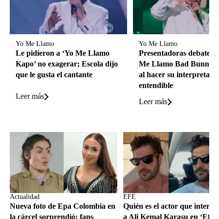
Yo Me Llamo
Yo Me Llamo
Le pidieron a ‘Yo Me Llamo
Presentadoras debaten s
Kapo’ no exagerar; Escola dijo
Me Llamo Bad Bunny’ a
que le gusta el cantante
al hacer su interpretaci
entendible
Leer más
Leer más
Actualidad
EFÉ
Nueva foto de Epa Colombia en
Quién es el actor que interpr
la cárcel sorprendió; fans
a Ali Kemal Karasu en ‘Efé’,