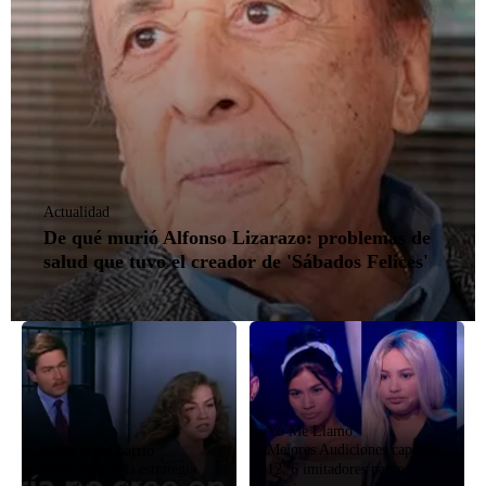
Actualidad
De qué murió Alfonso Lizarazo: problemas de
salud que tuvo el creador de 'Sábados Felices'
Yo Me Llamo
Mejores Audiciones capítulo
María la del barrio
María tiene una estrategia
12: 6 imitadores pasan