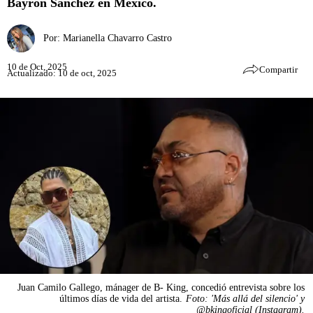
Bayron Sánchez en México.
Por:
Marianella Chavarro Castro
10 de Oct, 2025
Compartir
Actualizado: 10 de oct, 2025
Juan Camilo Gallego, mánager de B- King, concedió entrevista sobre los
últimos días de vida del artista.
Foto: 'Más allá del silencio' y
@bkingoficial (Instagram).