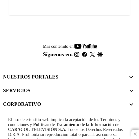
youtube-
Más contenido en
footer
instagram
facebook
twitter
google
Síguenos en:
NUESTROS PORTALES
SERVICIOS
CORPORATIVO
El uso de este sitio web implica la aceptación de los
Términos y
condiciones
y
Políticas de Tratamiento de la Información
de
CARACOL TELEVISIÓN S.A.
Todos los Derechos Reservados
D.R.A. Prohibida su reproducción total o parcial, así como su
cl