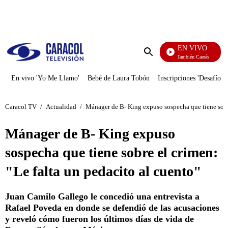
PUBLICIDAD
EN VIVO
También Caerás
Enviar
búsqueda
En vivo 'Yo Me Llamo'
Bebé de Laura Tobón
Inscripciones 'Desafío'
Caracol TV
/
Actualidad
/
Mánager de B- King expuso sospecha que tiene sobre
Mánager de B- King expuso
sospecha que tiene sobre el crimen:
"Le falta un pedacito al cuento"
Juan Camilo Gallego le concedió una entrevista a
Rafael Poveda en donde se defendió de las acusaciones
y reveló cómo fueron los últimos días de vida de