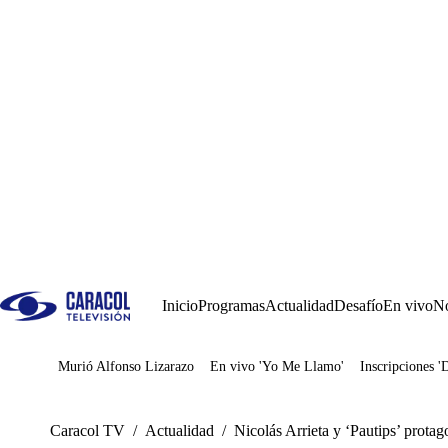
Inicio
Programas
Actualidad
Desafío
En vivo
No
Murió Alfonso Lizarazo
En vivo 'Yo Me Llamo'
Inscripciones '
Juegos
Caracol TV
/
Actualidad
/
Nicolás Arrieta y ‘Pautips’ protag