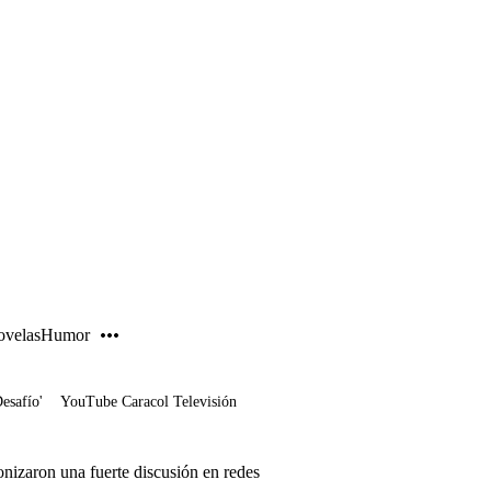
PUBLICIDAD
velas
Humor
Desafío'
YouTube Caracol Televisión
onizaron una fuerte discusión en redes