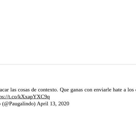
car las cosas de contexto. Que ganas con enviarle hate a los
tps://t.co/kXxapYXC9q
o (@Paugalindo)
April 13, 2020