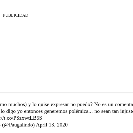
PUBLICIDAD
 como muchos) y lo quise expresar no puedo? No es un comenta
 lo digo yo entonces generemos polémica... no sean tan injust
s://t.co/PSzxwtLB5S
o (@Paugalindo)
April 13, 2020