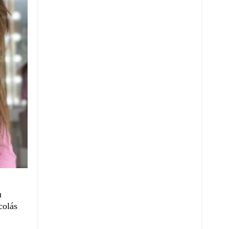
u
colás