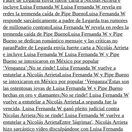
Padre de Legarda envía fuerte carta a Nicolás Arrieta e
incluye Luisa Fernanda W
Luisa Fernanda W revela en
redes la tremenda caída de Pipe Bueno
Luisa Fernanda W
responde sarcásticamente a padre de Legarda tras rumores
de millonario contrato
Luisa Fernanda W revela en redes la
tremenda caída de Pipe Bueno
Luisa Fernanda W y Pipe
Bueno se dedican romántico mensaje y las críticas no
paran
Padre de Legarda envía fuerte carta a Nicolás Arrieta
e incluye Luisa Fernanda W
Luisa Fernanda W y Pipe
Bueno se intoxicaron en México por popular
‘Venganza’
¡No se rinde! Luisa Fernanda W vuelve a
entutelar a Nicolás Arrieta
Luisa Fernanda W y Pipe Bueno
se intoxicaron en México por popular ‘Venganza’
Estas son
las ostentosas joyas de Luisa Fernanda W y Pipe Bueno
hechas en oro y diamantes
¡No se rinde! Luisa Fernanda W
vuelve a entutelar a Nicolás Arrieta
La segunda fue la
vencida, Luisa Fernanda W ganó pleito judicial contra
Nicolas Arrieta
¡No se rinde! Luisa Fernanda W vuelve a
entutelar a Nicolás Arrieta
Entre 'lágrimas', Nicolás Arrieta
hizo sarcástico video disculpándose con Luisa Fernanda