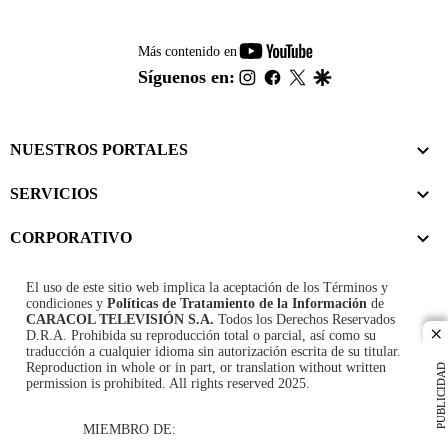
youtube-
Más contenido en
footer
instagram
facebook
twitter
google
Síguenos en:
NUESTROS PORTALES
SERVICIOS
CORPORATIVO
El uso de este sitio web implica la aceptación de los
Términos y
condiciones
y
Políticas de Tratamiento de la Información
de
CARACOL TELEVISIÓN S.A.
Todos los Derechos Reservados
D.R.A. Prohibida su reproducción total o parcial, así como su
cl
traducción a cualquier idioma sin autorización escrita de su titular.
Reproduction in whole or in part, or translation without written
PUBLICIDAD
permission is prohibited. All rights reserved 2025.
MIEMBRO DE: