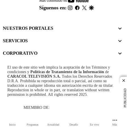
Más contenido en
footer
instagram
facebook
twitter
google
Síguenos en:
NUESTROS PORTALES
SERVICIOS
CORPORATIVO
El uso de este sitio web implica la aceptación de los
Términos y
condiciones
y
Políticas de Tratamiento de la Información
de
CARACOL TELEVISIÓN S.A.
Todos los Derechos Reservados
D.R.A. Prohibida su reproducción total o parcial, así como su
cl
traducción a cualquier idioma sin autorización escrita de su titular.
Reproduction in whole or in part, or translation without written
PUBLICIDAD
permission is prohibited. All rights reserved 2025.
MIEMBRO DE:
Inicio
Programas
Actualidad
Desafío
En vivo
Más