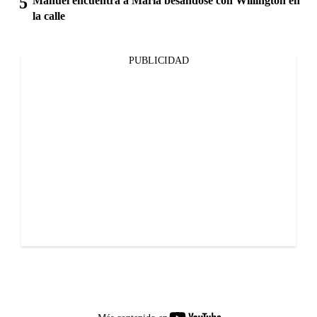
Manuel encuentra a María besándose con Willington en
la calle
PUBLICIDAD
youtube-