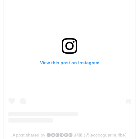
View this post on Instagram
A post shared by 🅙🅐🅒🅞🅑🅞 👶🏽 (@jacoboguarinuribe)