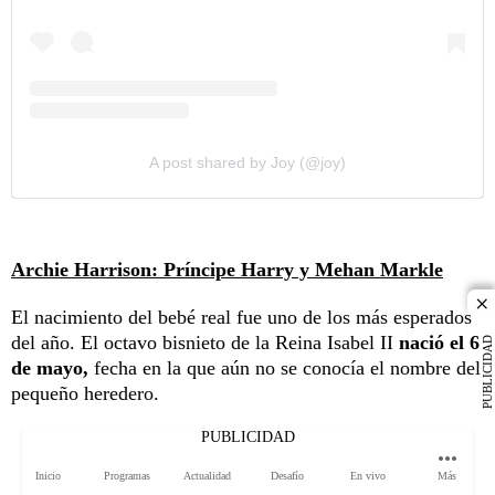
A post shared by Joy (@joy)
Archie Harrison: Príncipe Harry y Mehan Markle
cl
El nacimiento del bebé real fue uno de los más esperados
del año. El octavo bisnieto de la Reina Isabel II
nació el 6
PUBLICIDAD
de mayo,
fecha en la que aún no se conocía el nombre del
pequeño heredero.
PUBLICIDAD
Inicio
Programas
Actualidad
Desafío
En vivo
Más