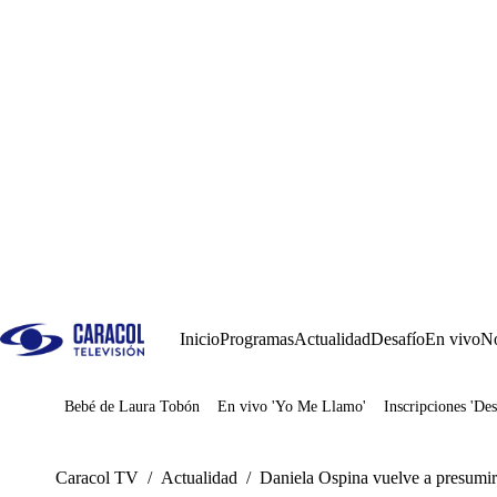
Inicio
Programas
Actualidad
Desafío
En vivo
No
Bebé de Laura Tobón
En vivo 'Yo Me Llamo'
Inscripciones 'Des
Juegos
Caracol TV
/
Actualidad
/
Daniela Ospina vuelve a presumir 