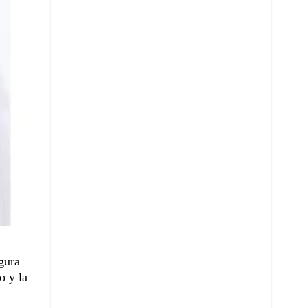
gura
o y la