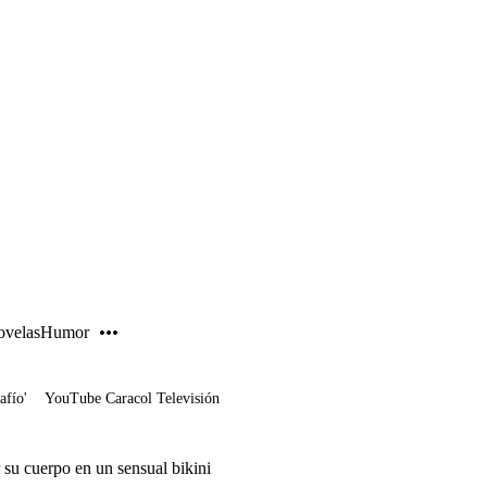
PUBLICIDAD
velas
Humor
afío'
YouTube Caracol Televisión
su cuerpo en un sensual bikini