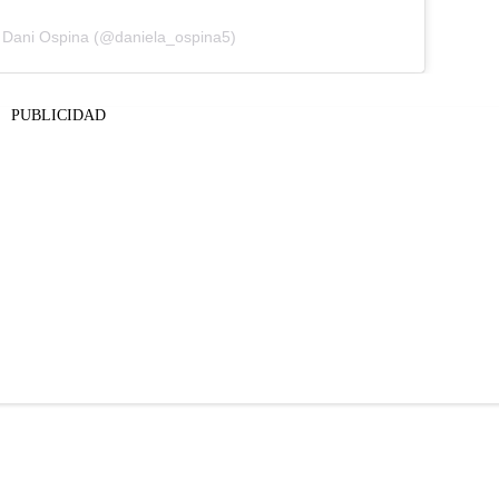
y Dani Ospina (@daniela_ospina5)
PUBLICIDAD