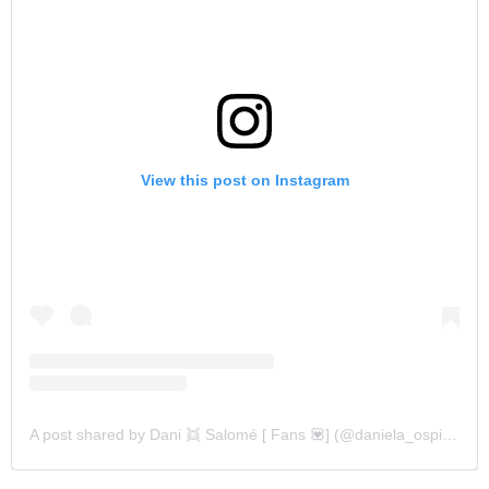
View this post on Instagram
A post shared by Dani 👯 Salomé [ Fans 💟] (@daniela_ospina55)