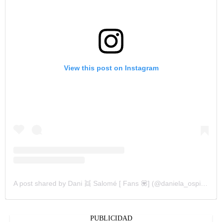
View this post on Instagram
A post shared by Dani 👯 Salomé [ Fans 💟] (@daniela_ospina55)
PUBLICIDAD