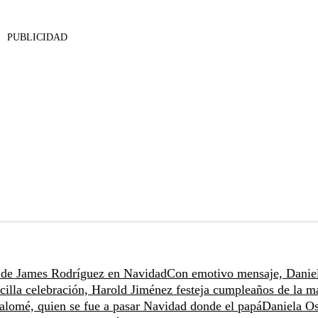
PUBLICIDAD
o de James Rodríguez en Navidad
Con emotivo mensaje, Danie
cilla celebración, Harold Jiménez festeja cumpleaños de la 
Salomé, quien se fue a pasar Navidad donde el papá
Daniela O