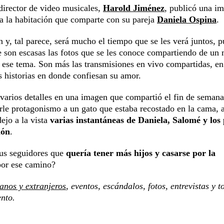
 director de video musicales,
Harold Jiménez
, publicó una i
ría la habitación que comparte con su pareja
Daniela Ospina
.
 y, tal parece, será mucho el tiempo que se les verá juntos, p
son escasas las fotos que se les conoce compartiendo de un
 ese tema. Son más las transmisiones en vivo compartidas, e
s historias en donde confiesan su amor.
 varios detalles en una imagen que compartió el fin de semana
arle protagonismo a un gato que estaba recostado en la cama, a
ejo a la vista
varias instantáneas de Daniela, Salomé y los
ión
.
sus seguidores que
quería tener más hijos y casarse por la
 por ese camino?
anos y extranjeros
, eventos, escándalos, fotos, entrevistas y t
ento.