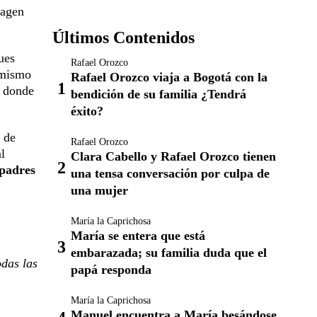
magen
Últimos Contenidos
ues
Rafael Orozco
 mismo
Rafael Orozco viaja a Bogotá con la
n donde
bendición de su familia ¿Tendrá
éxito?
 de
Rafael Orozco
l
Clara Cabello y Rafael Orozco tienen
 padres
una tensa conversación por culpa de
una mujer
María la Caprichosa
María se entera que está
embarazada; su familia duda que el
odas las
papá responda
María la Caprichosa
Manuel encuentra a María besándose