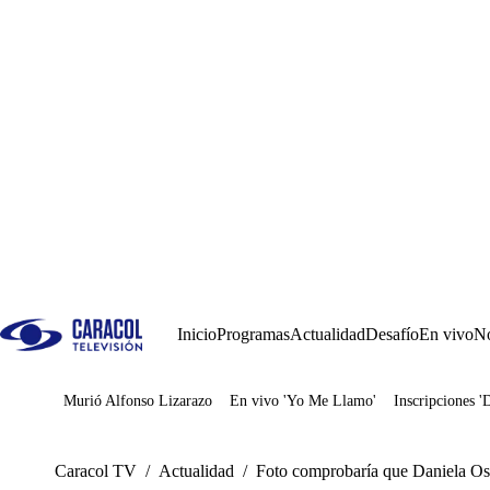
Inicio
Programas
Actualidad
Desafío
En vivo
No
Murió Alfonso Lizarazo
En vivo 'Yo Me Llamo'
Inscripciones '
Juegos
Caracol TV
/
Actualidad
/
Foto comprobaría que Daniela Os