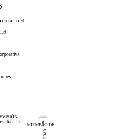
O
ceso a la red
idad
orporativa
ciones
EVISIÓN
escrita de su
close
MIEMBRO DE: