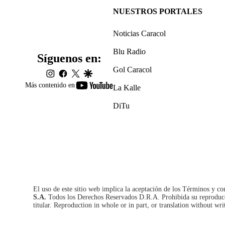
NUESTROS PORTALES
Noticias Caracol
Blu Radio
Síguenos en:
Gol Caracol
instagram
facebook
twitter
google
youtube-
Más contenido en
La Kalle
footer
DiTu
El uso de este sitio web implica la aceptación de los
Términos y co
S.A.
Todos los Derechos Reservados D.R.A. Prohibida su reproducció
titular. Reproduction in whole or in part, or translation without wri