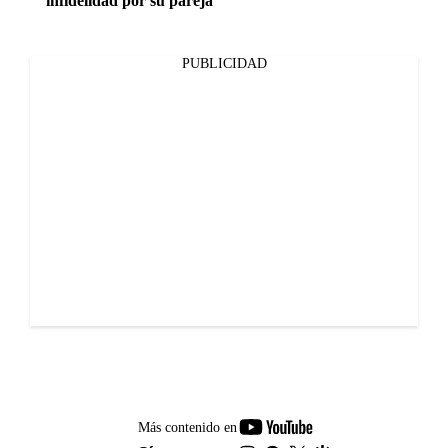
infidelidad por su pareja
PUBLICIDAD
youtube-
Más contenido en
footer