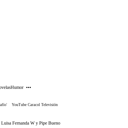
PUBLICIDAD
velas
Humor
afío'
YouTube Caracol Televisión
 a Luisa Fernanda W y Pipe Bueno