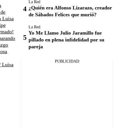
La Red
a
¿Quién era Alfonso Lizarazo, creador
 de
de Sábados Felices que murió?
n Luisa
ipe
La Red
rmado!
Yo Me Llamo Julio Jaramillo fue
eparando
pillado en plena infidelidad por su
azgo
pareja
iosa
PUBLICIDAD
? Luisa