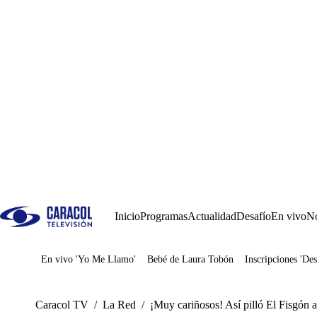
Inicio
Programas
Actualidad
Desafío
En vivo
No
En vivo 'Yo Me Llamo'
Bebé de Laura Tobón
Inscripciones 'Des
Juegos
Caracol TV
/
La Red
/
¡Muy cariñosos! Así pilló El Fisgón