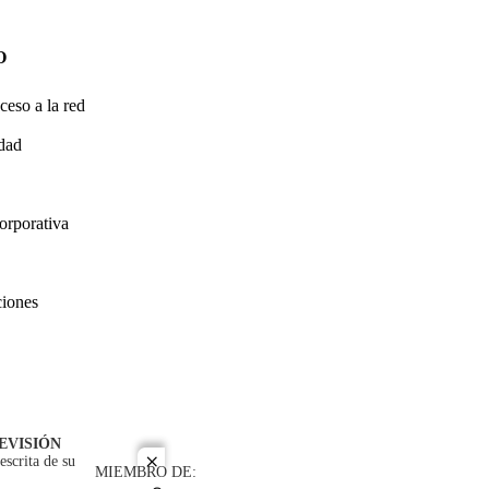
O
ceso a la red
idad
orporativa
ciones
EVISIÓN
escrita de su
close
MIEMBRO DE: