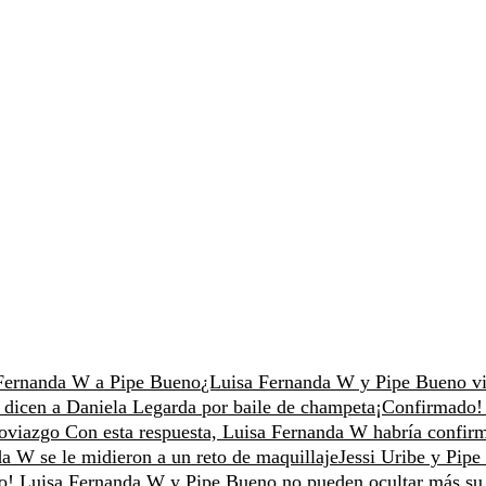
a Fernanda W a Pipe Bueno
¿Luisa Fernanda W y Pipe Bueno v
e dicen a Daniela Legarda por baile de champeta
¡Confirmado!
noviazgo
Con esta respuesta, Luisa Fernanda W habría confir
a W se le midieron a un reto de maquillaje
Jessi Uribe y Pip
o! Luisa Fernanda W y Pipe Bueno no pueden ocultar más su