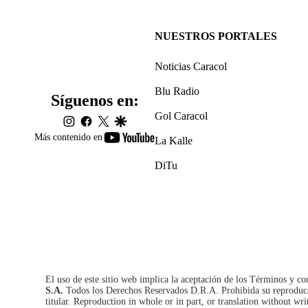
NUESTROS PORTALES
Noticias Caracol
Blu Radio
Síguenos en:
Gol Caracol
instagram
facebook
twitter
google
youtube-
Más contenido en
La Kalle
footer
DiTu
El uso de este sitio web implica la aceptación de los
Términos y co
S.A.
Todos los Derechos Reservados D.R.A. Prohibida su reproducció
titular. Reproduction in whole or in part, or translation without wri