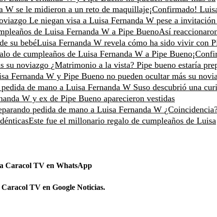
 W se le midieron a un reto de maquillaje
¡Confirmado! Luis
noviazgo
Le niegan visa a Luisa Fernanda W pese a invitación
cumpleaños de Luisa Fernanda W a Pipe Bueno
Así reaccionaro
 de su bebé
Luisa Fernanda W revela cómo ha sido vivir con P
egalo de cumpleaños de Luisa Fernanda W a Pipe Bueno
¡Confi
ás su noviazgo
¿Matrimonio a la vista? Pipe bueno estaría pr
isa Fernanda W y Pipe Bueno no pueden ocultar más su novi
do pedida de mano a Luisa Fernanda W
Suso descubrió una cur
nanda W y ex de Pipe Bueno aparecieron vestidas
preparando pedida de mano a Luisa Fernanda W
¿Coincidencia
dénticas
Este fue el millonario regalo de cumpleaños de Luisa
 a Caracol TV en WhatsApp
 Caracol TV en Google Noticias.