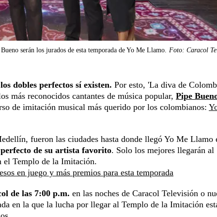
 Bueno serán los jurados de esta temporada de Yo Me Llamo.
Foto: Caracol Te
os dobles perfectos sí existen.
Por esto, 'La diva de Colombi
los más reconocidos cantantes de música popular,
Pipe Buen
urso de imitación musical más querido por los colombianos:
Y
Medellín, fueron las ciudades hasta donde llegó Yo Me Llamo 
perfecto de su artista favorito
. Solo los mejores llegarán al
n el Templo de la Imitación.
sos en juego y más premios para esta temporada
col de las 7:00 p.m.
en las noches de Caracol Televisión o nu
a en la que la lucha por llegar al Templo de la Imitación est
dos.