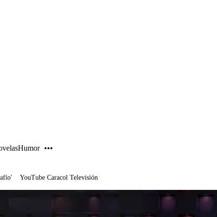
PUBLICIDAD
velas
Humor
afío'
YouTube Caracol Televisión