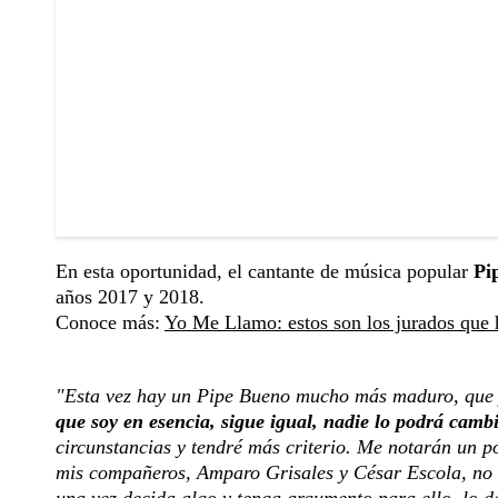
En esta oportunidad, el cantante de música popular
Pi
años 2017 y 2018.
Conoce más:
Yo Me Llamo: estos son los jurados que 
"Esta vez hay un Pipe Bueno mucho más maduro, que y
que soy en esencia, sigue igual, nadie lo podrá camb
circunstancias y tendré más criterio. Me notarán un p
mis compañeros, Amparo Grisales y César Escola, no l
una vez decida algo y tenga argumento para ello, lo d