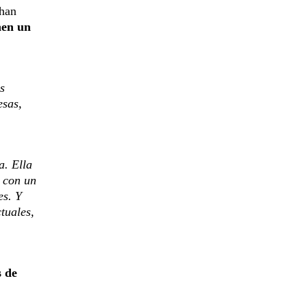
 han
nen un
s
esas,
a. Ella
a con un
es. Y
tuales,
s de