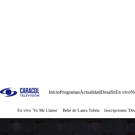
Inicio
Programas
Actualidad
Desafío
En vivo
No
En vivo 'Yo Me Llamo'
Bebé de Laura Tobón
Inscripciones 'Des
Juegos