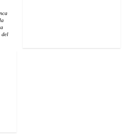
unca
la
ta
 del