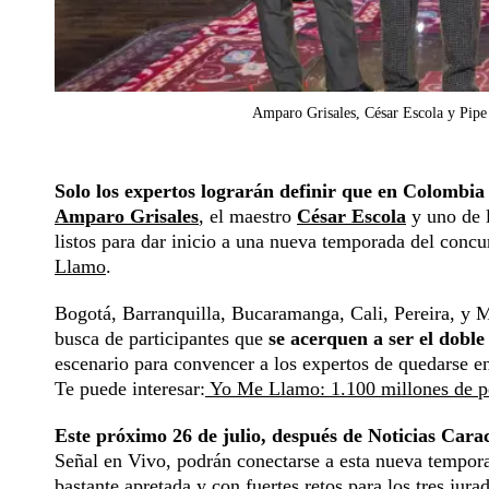
Amparo Grisales, César Escola y Pipe
Solo los expertos lograrán definir que en Colombia l
Amparo Grisales
, el maestro
César Escola
y uno de 
listos para dar inicio a una nueva temporada del conc
Llamo
.
Bogotá, Barranquilla, Bucaramanga, Cali, Pereira, y 
busca de participantes que
se acerquen a ser el doble 
escenario para convencer a los expertos de quedarse e
Te puede interesar:
Yo Me Llamo: 1.100 millones de pe
Este próximo 26 de julio, después de Noticias Cara
Señal en Vivo, podrán conectarse a esta nueva temporad
bastante apretada y con fuertes retos para los tres jura