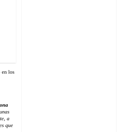
 en los
sona
gunas
te, a
es que