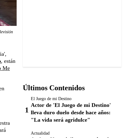
levisión
a',
o
, están
o Me
Últimos Contenidos
en
El Juego de mi Destino
Actor de 'El Juego de mi Destino'
lleva duro duelo desde hace años:
"La vida será agridulce"
estra
ará
Actualidad