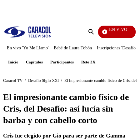
PUBLICIDAD
EN VIVO
Rafael O
Enviar
búsqueda
En vivo 'Yo Me Llamo'
Bebé de Laura Tobón
Inscripciones 'Desafío'
Inicio
Capítulos
Participantes
Reto 3X
Caracol TV
/
Desafío Siglo XXI
/
El impresionante cambio físico de Cris, del D
El impresionante cambio físico de
Cris, del Desafío: así lucía sin
barba y con cabello corto
Cris fue elegido por Gio para ser parte de Gamma