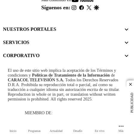
footer
instagram
facebook
twitter
google
Síguenos en:
NUESTROS PORTALES
SERVICIOS
CORPORATIVO
El uso de este sitio web implica la aceptación de los
Términos y
condiciones
y
Políticas de Tratamiento de la Información
de
CARACOL TELEVISIÓN S.A.
Todos los Derechos Reservados
D.R.A. Prohibida su reproducción total o parcial, así como su
cl
traducción a cualquier idioma sin autorización escrita de su titular.
Reproduction in whole or in part, or translation without written
PUBLICIDAD
permission is prohibited. All rights reserved 2025.
MIEMBRO DE:
Inicio
Programas
Actualidad
Desafío
En vivo
Más