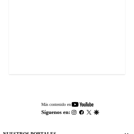
youtube-
Más contenido en
footer
instagram
facebook
twitter
google
Síguenos en:
NUESTROS PORTALES