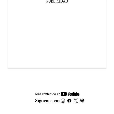
PUBLICIDAD
youtube-
Más contenido en
footer
instagram
facebook
twitter
google
Síguenos en: