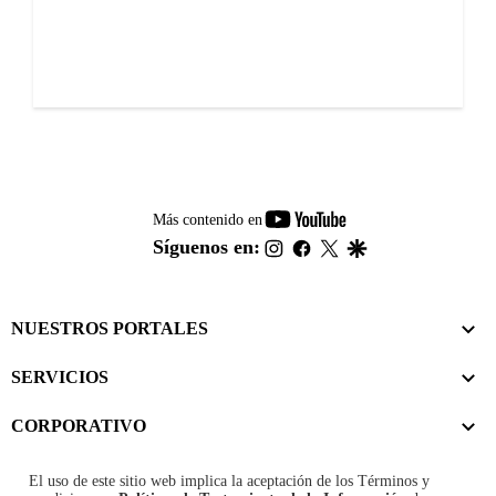
youtube-
Más contenido en
footer
instagram
facebook
twitter
google
Síguenos en:
NUESTROS PORTALES
SERVICIOS
CORPORATIVO
El uso de este sitio web implica la aceptación de los
Términos y