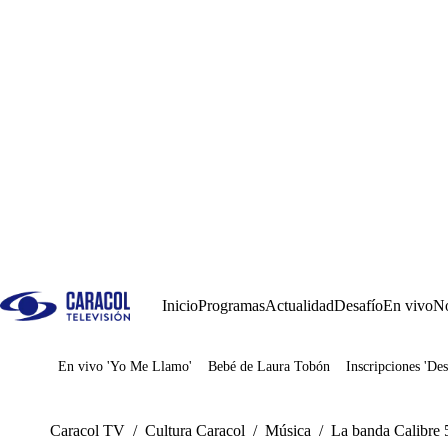
Inicio
Programas
Actualidad
Desafío
En vivo
No
En vivo 'Yo Me Llamo'
Bebé de Laura Tobón
Inscripciones 'Des
Juegos
Caracol TV
/
Cultura Caracol
/
Música
/
La banda Calibre 