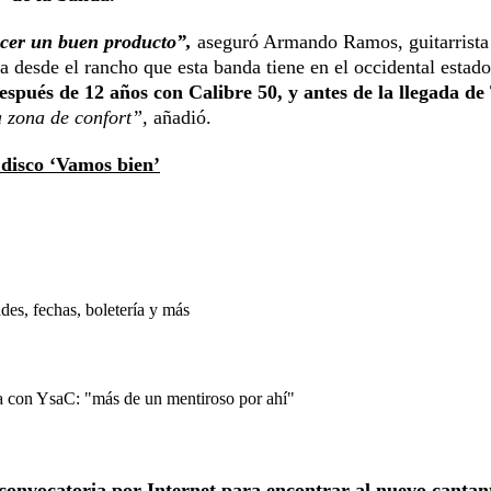
acer un buen producto”,
aseguró Armando Ramos, guitarrista
 desde el rancho que esta banda tiene en el occidental estado
spués de 12 años con Calibre 50, y antes de la llegada de
a zona de confort”,
añadió.
 disco ‘Vamos bien’
es, fechas, boletería y más
 con YsaC: "más de un mentiroso por ahí"
convocatoria por Internet para encontrar al nuevo canta