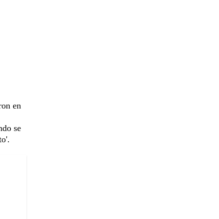
ron en
ndo se
o'.