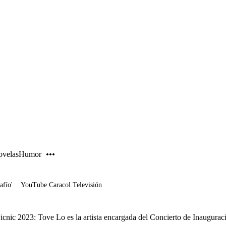
PUBLICIDAD
velas
Humor
afío'
YouTube Caracol Televisión
Picnic 2023: Tove Lo es la artista encargada del Concierto de Inaugurac