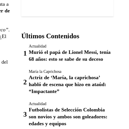
nta a
er de
eco”
.
Últimos Contenidos
¿El
Actualidad
Murió el papá de Lionel Messi, tenía
68 años: esto se sabe de su deceso
 del
María la Caprichosa
Actriz de ‘María, la caprichosa’
habló de escena que hizo en ataúd:
“Impactante”
Actualidad
Futbolistas de Selección Colombia
son novios y ambos son goleadores:
edades y equipos