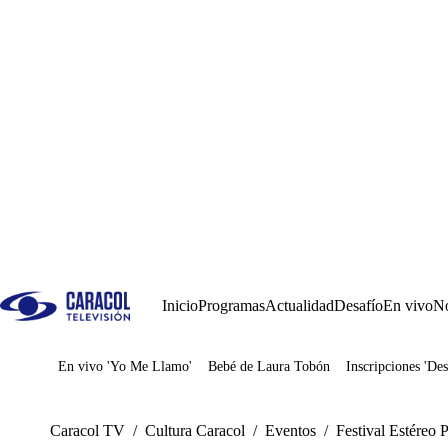
Inicio
Programas
Actualidad
Desafío
En vivo
No
En vivo 'Yo Me Llamo'
Bebé de Laura Tobón
Inscripciones 'Des
Juegos
Caracol TV
/
Cultura Caracol
/
Eventos
/
Festival Estéreo 