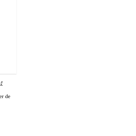
s!
er de