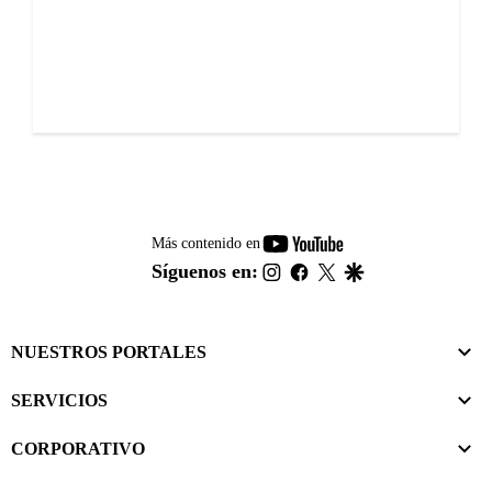
youtube-
Más contenido en
footer
instagram
facebook
twitter
google
Síguenos en:
NUESTROS PORTALES
SERVICIOS
CORPORATIVO