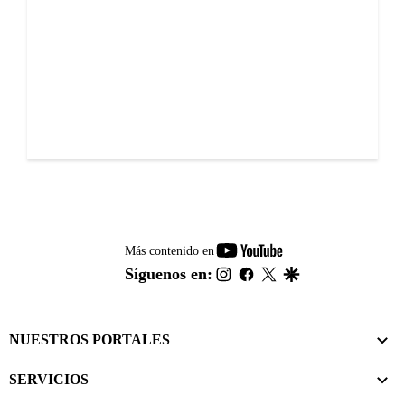
youtube-
Más contenido en
footer
instagram
facebook
twitter
google
Síguenos en:
NUESTROS PORTALES
SERVICIOS