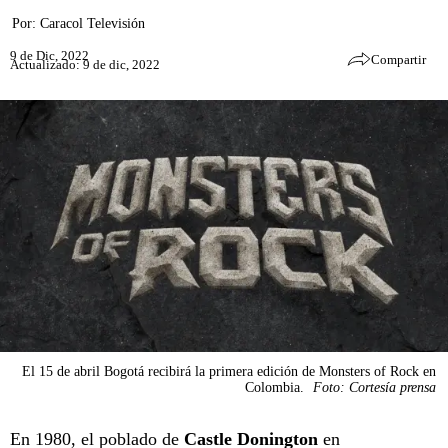
Por:
Caracol Televisión
9 de Dic, 2022
Compartir
Actualizado: 9 de dic, 2022
El 15 de abril Bogotá recibirá la primera edición de Monsters of Rock en
Colombia.
Foto: Cortesía prensa
En 1980, el poblado de
Castle Donington
en