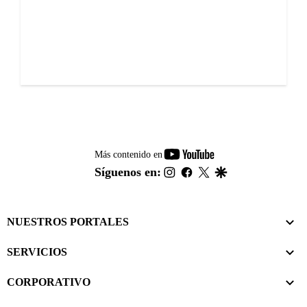
youtube-
Más contenido en
footer
instagram
facebook
twitter
google
Síguenos en:
NUESTROS PORTALES
SERVICIOS
CORPORATIVO