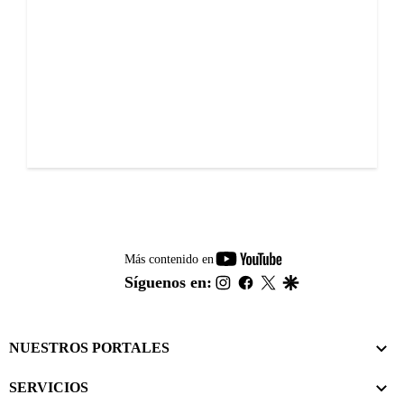
youtube-
Más contenido en
footer
instagram
facebook
twitter
google
Síguenos en:
NUESTROS PORTALES
SERVICIOS