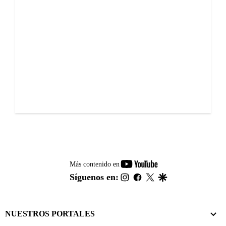
youtube-
Más contenido en
footer
instagram
facebook
twitter
google
Síguenos en:
NUESTROS PORTALES