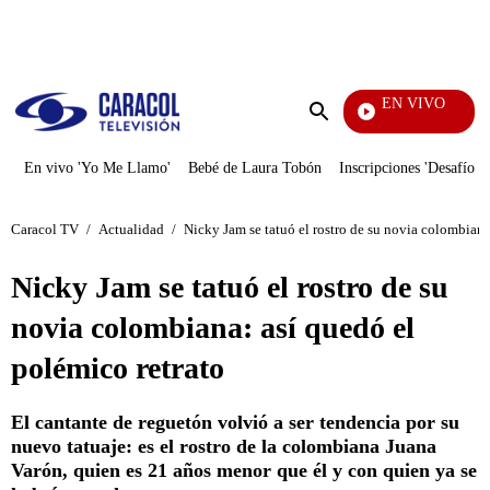
PUBLICIDAD
EN VIVO
Yo Me 
Enviar
búsqueda
En vivo 'Yo Me Llamo'
Bebé de Laura Tobón
Inscripciones 'Desafío'
Caracol TV
/
Actualidad
/
Nicky Jam se tatuó el rostro de su novia colombiana
Nicky Jam se tatuó el rostro de su
novia colombiana: así quedó el
polémico retrato
El cantante de reguetón volvió a ser tendencia por su
nuevo tatuaje: es el rostro de la colombiana Juana
Varón, quien es 21 años menor que él y con quien ya se