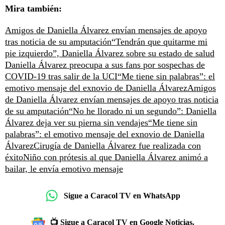
Mira también:
Amigos de Daniella Álvarez envían mensajes de apoyo
tras noticia de su amputación
“Tendrán que quitarme mi
pie izquierdo”, Daniella Álvarez sobre su estado de salud
Daniella Álvarez preocupa a sus fans por sospechas de
COVID-19 tras salir de la UCI
“Me tiene sin palabras”: el
emotivo mensaje del exnovio de Daniella Álvarez
Amigos
de Daniella Álvarez envían mensajes de apoyo tras noticia
de su amputación
“No he llorado ni un segundo”: Daniella
Álvarez deja ver su pierna sin vendajes
“Me tiene sin
palabras”: el emotivo mensaje del exnovio de Daniella
Álvarez
Cirugía de Daniella Álvarez fue realizada con
éxito
Niño con prótesis al que Daniella Álvarez animó a
bailar, le envía emotivo mensaje
Sigue a Caracol TV en WhatsApp
📺 Sigue a Caracol TV en Google Noticias.