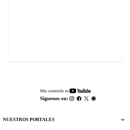
youtube-
Más contenido en
footer
instagram
facebook
twitter
google
Síguenos en:
NUESTROS PORTALES