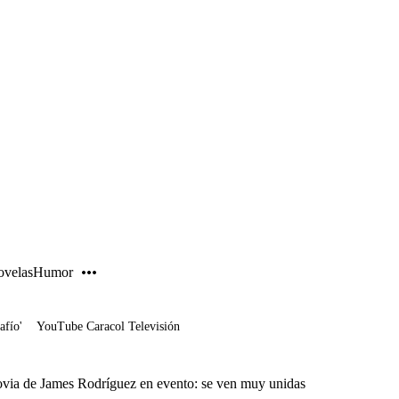
PUBLICIDAD
velas
Humor
afío'
YouTube Caracol Televisión
ovia de James Rodríguez en evento: se ven muy unidas