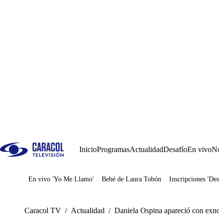
Inicio
Programas
Actualidad
Desafío
En vivo
No
En vivo 'Yo Me Llamo'
Bebé de Laura Tobón
Inscripciones 'Des
Juegos
Caracol TV
/
Actualidad
/
Daniela Ospina apareció con exn