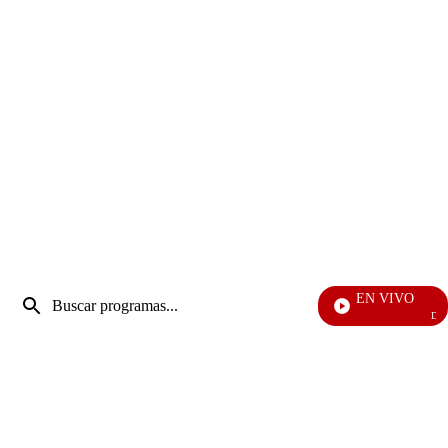
Entrada
EN VIVO
de
Día A Día
Enviar
búsqueda
búsqueda