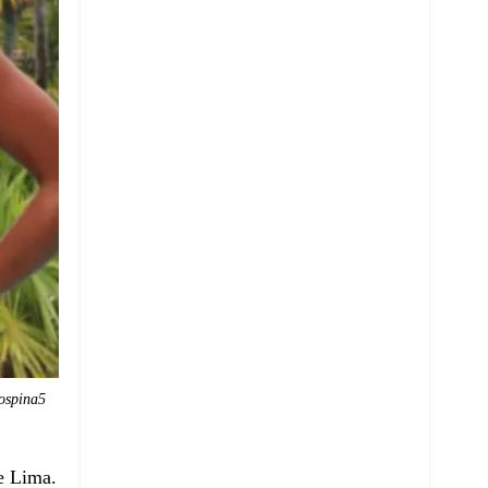
ospina5
e Lima.