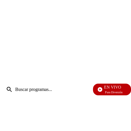
Entrada
EN VIVO
de
Pura Diversión
Enviar
búsqueda
búsqueda