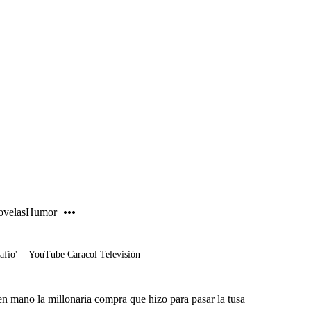
PUBLICIDAD
velas
Humor
afío'
YouTube Caracol Televisión
en mano la millonaria compra que hizo para pasar la tusa