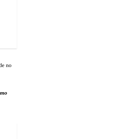
de no
como