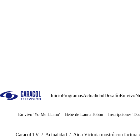
Inicio
Programas
Actualidad
Desafío
En vivo
No
En vivo 'Yo Me Llamo'
Bebé de Laura Tobón
Inscripciones 'Des
Juegos
Caracol TV
/
Actualidad
/
Aida Victoria mostró con factura 