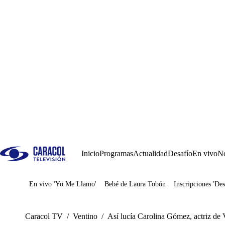
Inicio
Programas
Actualidad
Desafío
En vivo
No
En vivo 'Yo Me Llamo'
Bebé de Laura Tobón
Inscripciones 'Des
Juegos
Caracol TV
/
Ventino
/
Así lucía Carolina Gómez, actriz de Ve