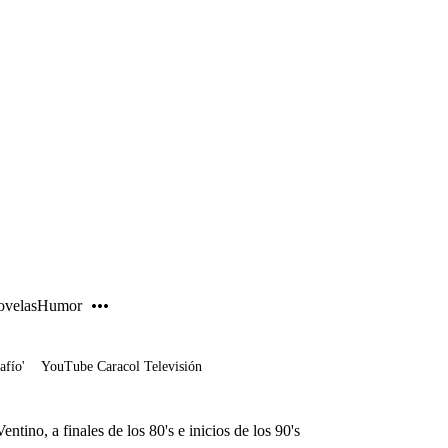
PUBLICIDAD
velas
Humor
afío'
YouTube Caracol Televisión
ntino, a finales de los 80's e inicios de los 90's