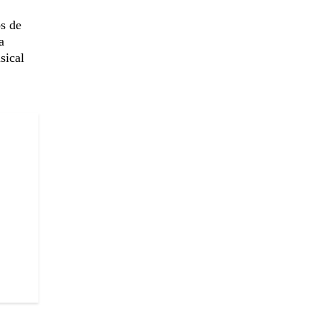
os de
a
sical