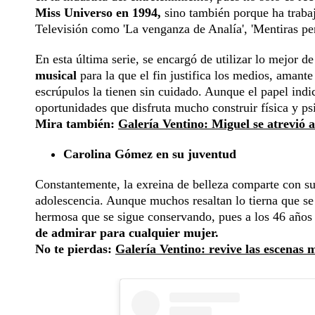
Miss Universo en 1994,
sino también porque ha traba
Televisión como 'La venganza de Analía', 'Mentiras per
En esta última serie, se encargó de utilizar lo mejor de
musical
para la que el fin justifica los medios, amante
escrúpulos la tienen sin cuidado. Aunque el papel indi
oportunidades que disfruta mucho construir física y ps
Mira también:
Galería Ventino: Miguel se atrevió 
Carolina Gómez en su juventud
Constantemente, la exreina de belleza comparte con su
adolescencia. Aunque muchos resaltan lo tierna que se
hermosa que se sigue conservando, pues a los 46 año
de admirar para cualquier mujer.
No te pierdas:
Galería Ventino: revive las escenas 