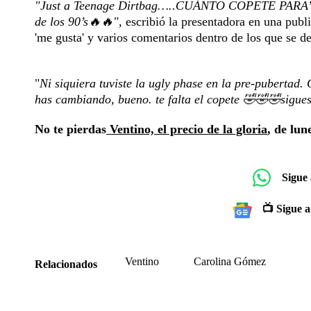
"Just a Teenage Dirtbag…..CUÁNTO COPETE PARA’O en 
de los 90’s🔥🔥",
escribió la presentadora en una publ
'me gusta' y varios comentarios dentro de los que se d
"
Ni siquiera tuviste la ugly phase en la pre-pubertad.
has cambiando, bueno. te falta el copete 🤣🤣🤣sigu
No te pierdas
Ventino, el precio de la gloria
, de lun
Sigue
📺 Sigue a
Ventino
Carolina Gómez
Relacionados