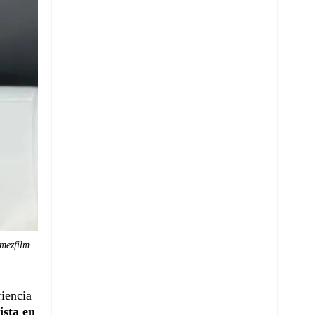
mezfilm
riencia
ista en