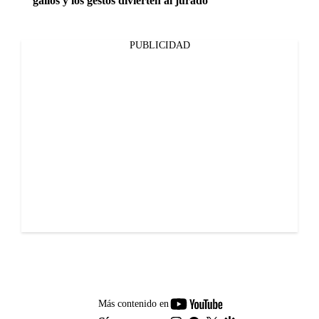
gallos y los gestos divierten al jurado
PUBLICIDAD
youtube-
Más contenido en
footer