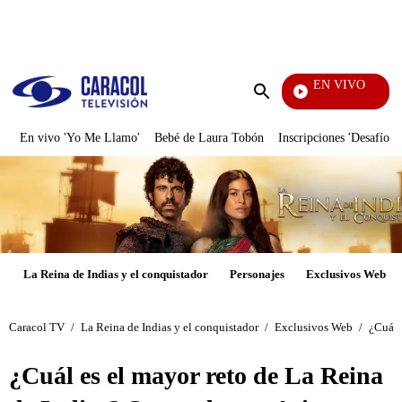
PUBLICIDAD
EN VIVO
Yo Me
Enviar
búsqueda
En vivo 'Yo Me Llamo'
Bebé de Laura Tobón
Inscripciones 'Desafío'
La Reina de Indias y el conquistador
Personajes
Exclusivos Web
Caracol TV
/
La Reina de Indias y el conquistador
/
Exclusivos Web
/
¿Cuál 
¿Cuál es el mayor reto de La Reina