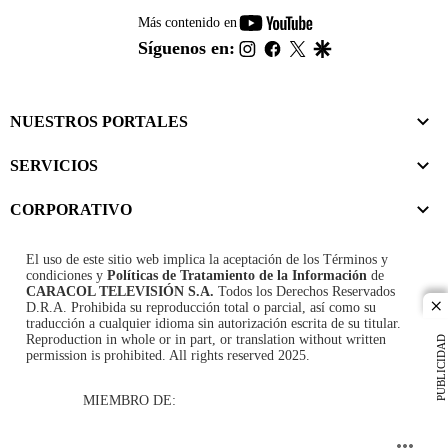
youtube-
Más contenido en
footer
instagram
facebook
twitter
google
Síguenos en:
NUESTROS PORTALES
SERVICIOS
CORPORATIVO
El uso de este sitio web implica la aceptación de los
Términos y
condiciones
y
Políticas de Tratamiento de la Información
de
CARACOL TELEVISIÓN S.A.
Todos los Derechos Reservados
D.R.A. Prohibida su reproducción total o parcial, así como su
cl
traducción a cualquier idioma sin autorización escrita de su titular.
Reproduction in whole or in part, or translation without written
PUBLICIDAD
permission is prohibited. All rights reserved 2025.
MIEMBRO DE: