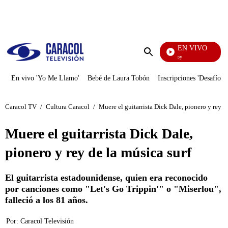
PUBLICIDAD
EN VIVO
La Finca De Hoy
Enviar
búsqueda
En vivo 'Yo Me Llamo'
Bebé de Laura Tobón
Inscripciones 'Desafío'
Caracol TV
/
Cultura Caracol
/
Muere el guitarrista Dick Dale, pionero y rey d
Muere el guitarrista Dick Dale,
pionero y rey de la música surf
El guitarrista estadounidense, quien era reconocido
por canciones como "Let's Go Trippin'" o "Miserlou",
falleció a los 81 años.
Por:
Caracol Televisión