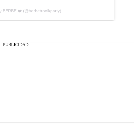
by BERBE ❤️ (@berbetronikparty)
PUBLICIDAD