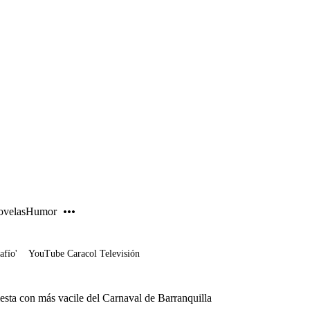
PUBLICIDAD
velas
Humor
afío'
YouTube Caracol Televisión
iesta con más vacile del Carnaval de Barranquilla