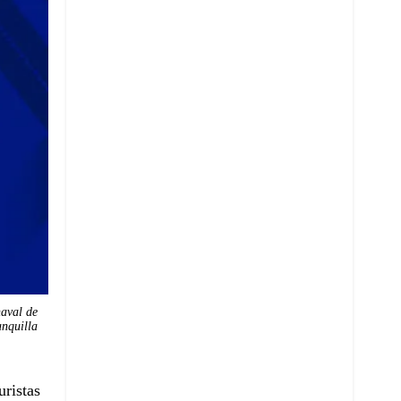
naval de
nquilla
uristas