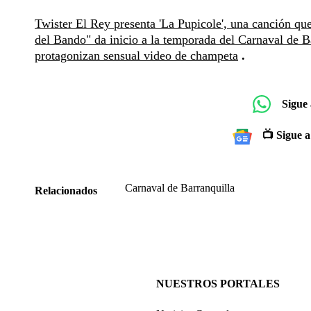
Twister El Rey presenta 'La Pupicole', una canción qu
del Bando" da inicio a la temporada del Carnaval de B
protagonizan sensual video de champeta
.
Sigue
📺 Sigue a
Carnaval de Barranquilla
Relacionados
NUESTROS PORTALES