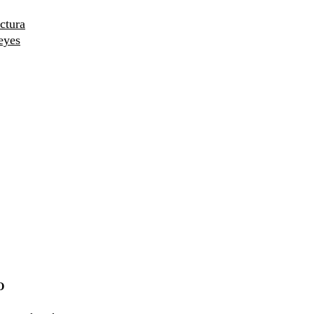
ctura
eyes
O