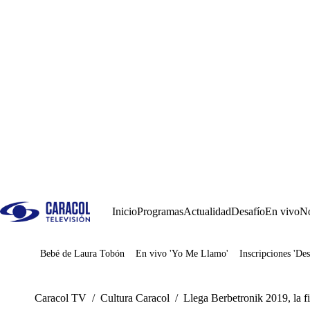
Inicio
Programas
Actualidad
Desafío
En vivo
No
Bebé de Laura Tobón
En vivo 'Yo Me Llamo'
Inscripciones 'Des
Juegos
Caracol TV
/
Cultura Caracol
/
Llega Berbetronik 2019, la f