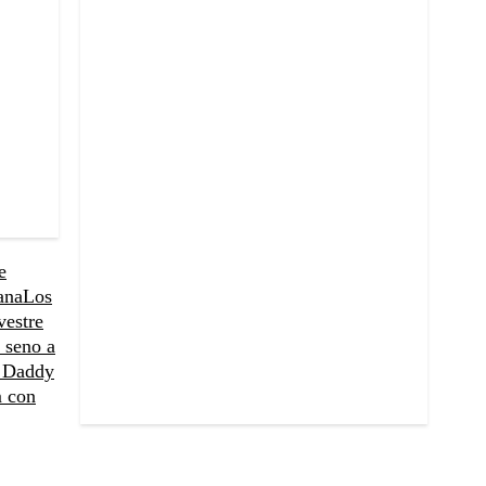
e
ana
Los
vestre
 seno a
 Daddy
m con