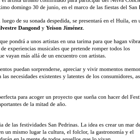
 el artista urbano confirmado para participar del Neiva Conci
óximo domingo 30 de junio, en el marco de las fiestas del San 
, luego de su sonada despedida, se presentará en el Huila, en 
ilvestre Dangond
y
Yeison Jiménez
.
que pondrá a unos artistas en una tarima para que hagan vibra
 de experiencias musicales que pretende romper todos los
ue vayan más allá de un encuentro con artistas.
eventos puedan sorprenderse, apreciar y vivir momentos memor
n las necesidades existentes y latentes de los consumidores, a
.
 perfecta para acoger un proyecto que sueña con hacer del Fest
portantes de la mitad de año.
ia de las festividades San Pedrinas. La idea es crear un mar d
n un mismo lugar la cultura, el folclor, la gastronomía y el
darán en la mente de todos aquellos que lo vivan.