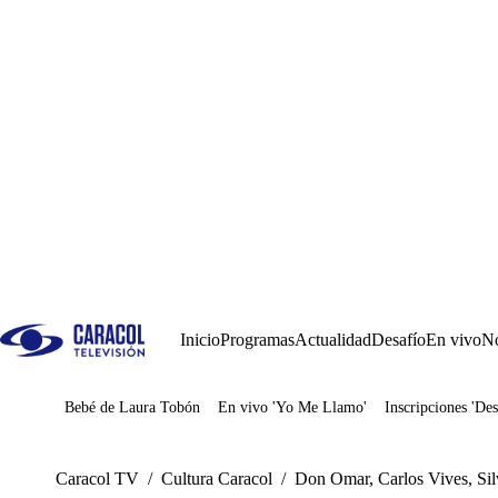
Inicio
Programas
Actualidad
Desafío
En vivo
No
Bebé de Laura Tobón
En vivo 'Yo Me Llamo'
Inscripciones 'Des
Juegos
Caracol TV
/
Cultura Caracol
/
Don Omar, Carlos Vives, Sil