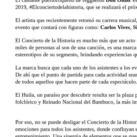
El cantante puertorriqueño de reggaetón
Don Omar
es
2019, #Elconciertodelahistoria, que se realizará el pr
El artista que recientemente retomó su carrera musical
evento que contará con figuras como:
Carlos Vives
,
S
El Concierto de la Historia es mucho más que un acto 
miles de personas al son de una canción, es una marca
estereotipos de su segmento, brindando experiencias q
La marca busca que cada uno de los asistentes a los 
De ahí que el punto de partida para cada actividad sea
de todos aquellos que hacen parte de cada espectáculo
El Huila, un paraíso por descubrir resulta ser la plaza
folclórico y Reinado Nacional del Bambuco, la más im
Por eso, no se puede desligar el Concierto de la Histor
emociones para todos los asistentes, donde confluyan e
entretenimiento. Una sinergia de elementos que se que