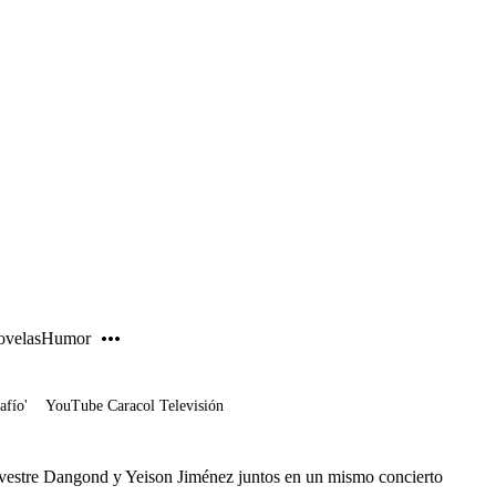
PUBLICIDAD
velas
Humor
afío'
YouTube Caracol Televisión
vestre Dangond y Yeison Jiménez juntos en un mismo concierto