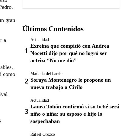
erto
Pedro.
un gran
Últimos Contenidos
r a
Actualidad
Exreina que compitió con Andrea
Nocetti dijo por qué no logró ser
actriz: “No me dio”
ables.
sí como
María la del barrio
Soraya Montenegro le propone un
nuevo trabajo a Cirilo
ival
Actualidad
Laura Tobón confirmó si su bebé será
niño o niña: su esposo e hijo lo
sospechaban
e
Rafael Orozco