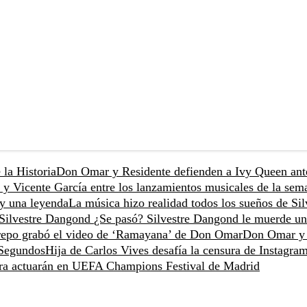
 la Historia
Don Omar y Residente defienden a Ivy Queen ant
 y Vicente García entre los lanzamientos musicales de la sem
 y una leyenda
La música hizo realidad todos los sueños de Sil
e Silvestre Dangond
¿Se pasó? Silvestre Dangond le muerde un
trepo grabó el video de ‘Ramayana’ de Don Omar
Don Omar y
 Segundos
Hija de Carlos Vives desafía la censura de Instagra
tra actuarán en UEFA Champions Festival de Madrid