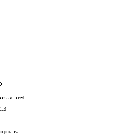
O
ceso a la red
idad
orporativa