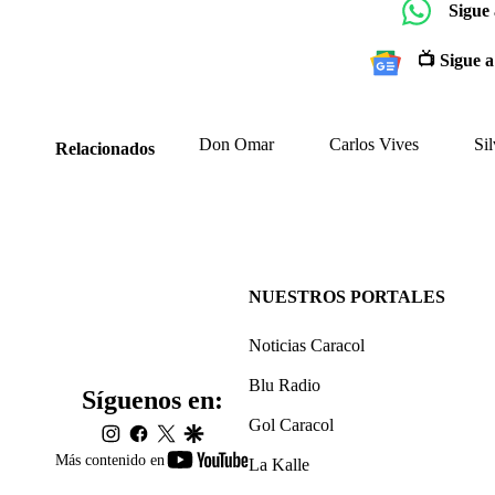
Sigue
📺 Sigue a
Don Omar
Carlos Vives
Si
Relacionados
NUESTROS PORTALES
Noticias Caracol
Blu Radio
Síguenos en:
Gol Caracol
instagram
facebook
twitter
google
youtube-
Más contenido en
La Kalle
footer