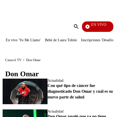
PUBLICIDAD
EN VIVO
Noticias Caracol
Enviar
búsqueda
En vivo 'Yo Me Llamo'
Bebé de Laura Tobón
Inscripciones 'Desafío'
Caracol TV
/
Don Omar
Don Omar
Actualidad
Con qué tipo de cáncer fue
diagnosticado Don Omar y cuál es su
nuevo parte de salud
Actualidad
Don Omar reveló que ya no tiene