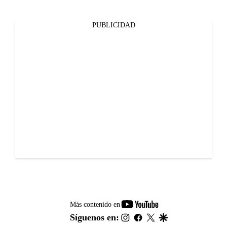
PUBLICIDAD
youtube-
Más contenido en
footer
instagram
facebook
twitter
google
Síguenos en: