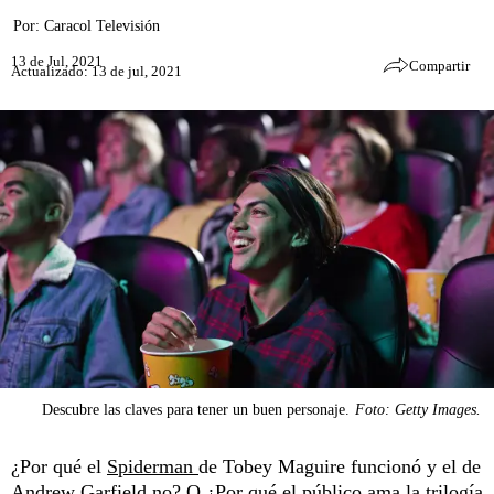
Por:
Caracol Televisión
13 de Jul, 2021
Compartir
Actualizado: 13 de jul, 2021
Descubre las claves para tener un buen personaje.
Foto: Getty Images.
¿Por qué el
Spiderman
de Tobey Maguire funcionó y el de
Andrew Garfield no? O ¿Por qué el público ama la trilogía