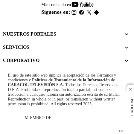
youtube-
Más contenido en
footer
instagram
facebook
twitter
google
Síguenos en:
NUESTROS PORTALES
SERVICIOS
CORPORATIVO
El uso de este sitio web implica la aceptación de los
Términos y
condiciones
y
Políticas de Tratamiento de la Información
de
CARACOL TELEVISIÓN S.A.
Todos los Derechos Reservados
D.R.A. Prohibida su reproducción total o parcial, así como su
cl
traducción a cualquier idioma sin autorización escrita de su titular.
Reproduction in whole or in part, or translation without written
PUBLICIDAD
permission is prohibited. All rights reserved 2025.
MIEMBRO DE: