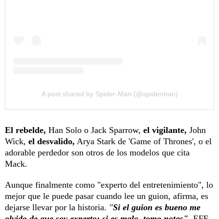
A post shared by Spider-Man (@spiderman)
El rebelde,
Han Solo o Jack Sparrow,
el vigilante,
John
Wick,
el desvalido,
Arya Stark de 'Game of Thrones', o el
adorable perdedor son otros de los modelos que cita
Mack.
Aunque finalmente como "experto del entretenimiento", lo
mejor que le puede pasar cuando lee un guion, afirma, es
dejarse llevar por la historia.
"
Si el guion es bueno me
olvido de que soy experto; si es malo, tomo notas"
. EFE