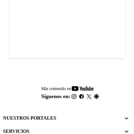
youtube-
Más contenido en
footer
instagram
facebook
twitter
google
Síguenos en:
NUESTROS PORTALES
SERVICIOS