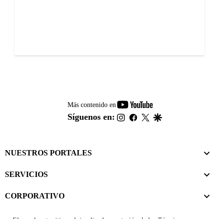
youtube-
Más contenido en
footer
instagram
facebook
twitter
google
Síguenos en:
NUESTROS PORTALES
SERVICIOS
CORPORATIVO