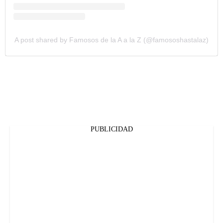
A post shared by Famosos de la A a la Z (@famososhastalaz)
PUBLICIDAD