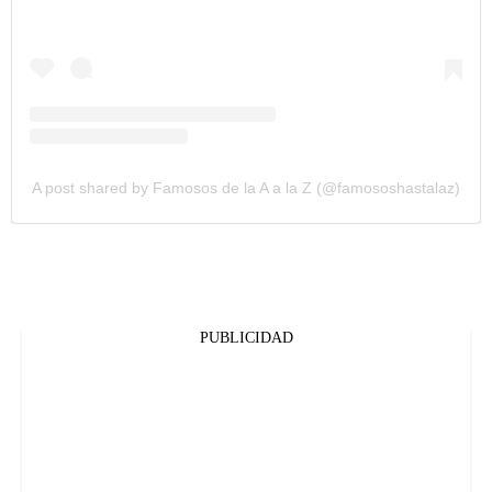
A post shared by Famosos de la A a la Z (@famososhastalaz)
PUBLICIDAD