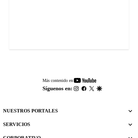
youtube-
Más contenido en
footer
instagram
facebook
twitter
google
Síguenos en:
NUESTROS PORTALES
SERVICIOS
CORPORATIVO