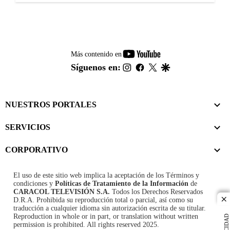
youtube-
Más contenido en
footer
instagram
facebook
twitter
google
Síguenos en:
NUESTROS PORTALES
SERVICIOS
CORPORATIVO
El uso de este sitio web implica la aceptación de los
Términos y
condiciones
y
Políticas de Tratamiento de la Información
de
CARACOL TELEVISIÓN S.A.
Todos los Derechos Reservados
D.R.A. Prohibida su reproducción total o parcial, así como su
cl
traducción a cualquier idioma sin autorización escrita de su titular.
Reproduction in whole or in part, or translation without written
permission is prohibited. All rights reserved 2025.