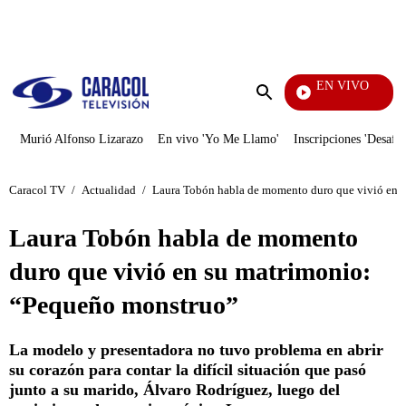
PUBLICIDAD
EN VIVO
Diario
Enviar
búsqueda
Murió Alfonso Lizarazo
En vivo 'Yo Me Llamo'
Inscripciones 'Desafío
Caracol TV
/
Actualidad
/
Laura Tobón habla de momento duro que vivió en 
Laura Tobón habla de momento
duro que vivió en su matrimonio:
“Pequeño monstruo”
La modelo y presentadora no tuvo problema en abrir
su corazón para contar la difícil situación que pasó
junto a su marido, Álvaro Rodríguez, luego del