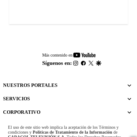
youtube-
Más contenido en
footer
instagram
facebook
twitter
google
Síguenos en:
NUESTROS PORTALES
SERVICIOS
CORPORATIVO
El uso de este sitio web implica la aceptación de los
Términos y
condiciones
y
Políticas de Tratamiento de la Información
de